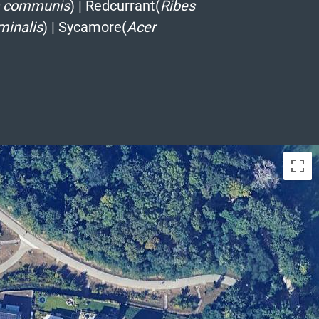
s communis
)
|
Redcurrant(
Ribes
minalis
)
|
Sycamore(
Acer