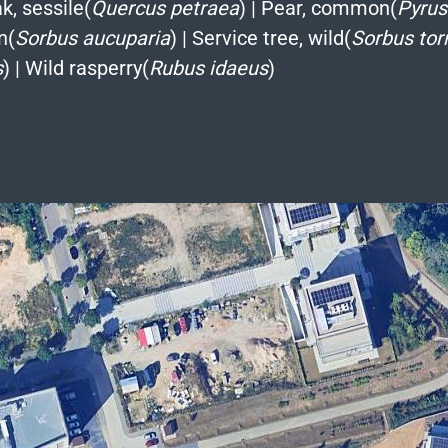
k, sessile(
Quercus petraea
)
|
Pear, common(
Pyru
n(
Sorbus aucuparia
)
|
Service tree, wild(
Sorbus tor
s
)
|
Wild rasperry(
Rubus idaeus
)