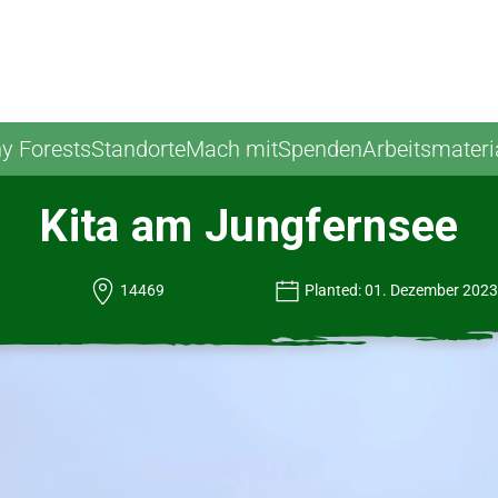
ny Forests
Standorte
Mach mit
Spenden
Arbeitsmateri
Kita am Jungfernsee
14469
Planted: 01. Dezember 2023