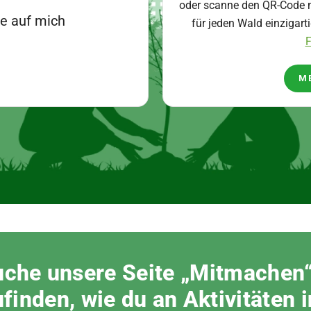
oder scanne den QR-Code m
ke auf mich
für jeden Wald einzigart
F
M
che unsere Seite „Mitmachen
finden, wie du an Aktivitäten 