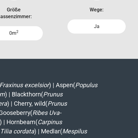
Größe
Wege:
lassenzimmer:
Ja
2
0m
Fraxinus excelsior
)
|
Aspen(
Populus
um
)
|
Blackthorn(
Prunus
era
)
|
Cherry, wild(
Prunus
Gooseberry(
Ribes Uva-
)
|
Hornbeam(
Carpinus
Tilia cordata
)
|
Medlar(
Mespilus