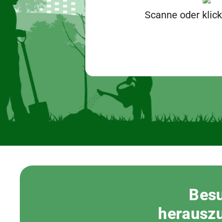
Scanne oder klic
Besu
herauszu