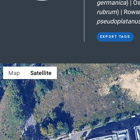
germanica
)
|
Oa
rubrum
)
|
Rowa
pseudoplatanu
EXPORT TAGS
Map
Satellite