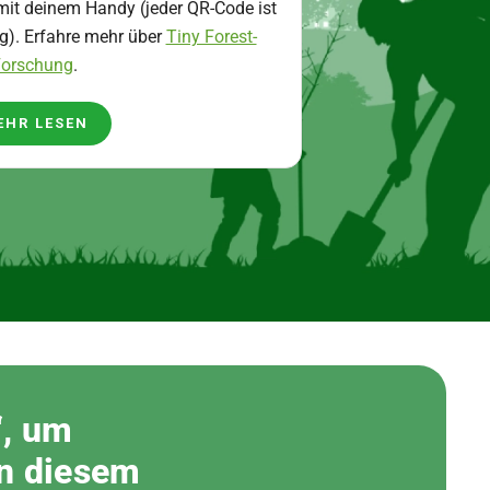
it deinem Handy (jeder QR-Code ist
ig). Erfahre mehr über
Tiny Forest-
orschung
.
EHR LESEN
“, um
in diesem