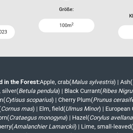
Größe:
K
2
100m
023
 in the Forest:
Apple, crab(
Malus sylvestris
)
|
Ash(
 silver(
Betula pendula
)
|
Black Currant(
Ribes Nigr
m(
Cytisus scoparius
)
|
Cherry Plum(
Prunus cerasif
(
Cornus mas
)
|
Elm, field(
Ulmus Minor
)
|
European 
rn(
Crataegus monogyna
)
|
Hazel(
Corylus avellana
erry(
Amalanchier Lamarckii
)
|
Lime, small-leaved(