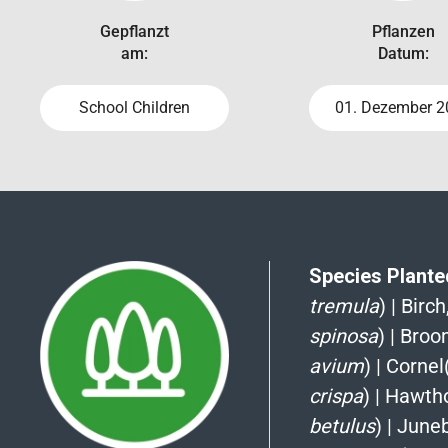
Gepflanzt
Pflanzen
am:
Datum:
School Children
01. Dezember 2
Species Planted
tremula
)
|
Birch,
spinosa
)
|
Broo
avium
)
|
Cornel
crispa
)
|
Hawtho
betulus
)
|
Juneb