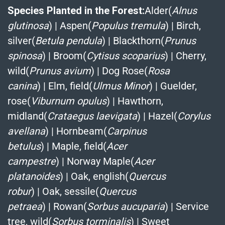
Species Planted in the Forest:
Alder(
Alnus
glutinosa
)
|
Aspen(
Populus tremula
)
|
Birch,
silver(
Betula pendula
)
|
Blackthorn(
Prunus
spinosa
)
|
Broom(
Cytisus scoparius
)
|
Cherry,
wild(
Prunus avium
)
|
Dog Rose(
Rosa
canina
)
|
Elm, field(
Ulmus Minor
)
|
Guelder,
rose(
Viburnum opulus
)
|
Hawthorn,
midland(
Crataegus laevigata
)
|
Hazel(
Corylus
avellana
)
|
Hornbeam(
Carpinus
betulus
)
|
Maple, field(
Acer
campestre
)
|
Norway Maple(
Acer
platanoides
)
|
Oak, english(
Quercus
robur
)
|
Oak, sessile(
Quercus
petraea
)
|
Rowan(
Sorbus aucuparia
)
|
Service
tree, wild(
Sorbus torminalis
)
|
Sweet