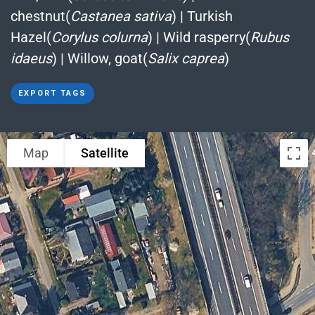
chestnut(
Castanea sativa
)
|
Turkish
Hazel(
Corylus colurna
)
|
Wild rasperry(
Rubus
idaeus
)
|
Willow, goat(
Salix caprea
)
EXPORT TAGS
Map
Satellite