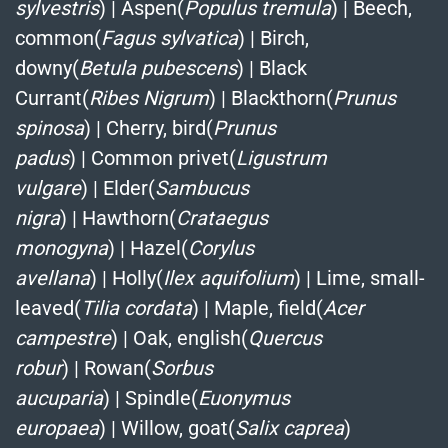
sylvestris
)
|
Aspen(
Populus tremula
)
|
Beech,
common(
Fagus sylvatica
)
|
Birch,
downy(
Betula pubescens
)
|
Black
Currant(
Ribes Nigrum
)
|
Blackthorn(
Prunus
spinosa
)
|
Cherry, bird(
Prunus
padus
)
|
Common privet(
Ligustrum
vulgare
)
|
Elder(
Sambucus
nigra
)
|
Hawthorn(
Crataegus
monogyna
)
|
Hazel(
Corylus
avellana
)
|
Holly(
Ilex aquifolium
)
|
Lime, small-
leaved(
Tilia cordata
)
|
Maple, field(
Acer
campestre
)
|
Oak, english(
Quercus
robur
)
|
Rowan(
Sorbus
aucuparia
)
|
Spindle(
Euonymus
europaea
)
|
Willow, goat(
Salix caprea
)